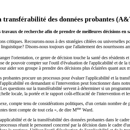
 la transférabilité des données probantes (A
 travaux de recherche afin de prendre de meilleures décisions en 
ns critiques. Recourons-nous à des stratégies ciblées ou universelles po
té linguistique? Disons-nous toujours que l'allaitement des nourrissons a
nger l'orientation, ce genre de décision touche la santé des résidents et
se de pouvoir compter sur l'outil d'évaluation de l'applicabilité et de la
r aider son groupe à prendre des décisions plus éclairées quant aux me
nées probantes procure un processus pour évaluer l'applicabilité et la tran
l'applicabilité en demandant si l'intervention peut fonctionner dans notr
e. Les questions sur la transférabilité servent à déterminer si un progra
lle locale, la portée et le rapport coût-efficacité de l'intervention et le
lexe, compte tenu de considérations politiques, d'un certain nombre de 
me
antes tient compte de tout cela », de dire M
Ward.
l'applicabilité et de la transférabilité des données probantes dans le cad
processus réunit le personnel concerné par la décision dans le cadre d'une