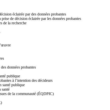
écision éclairée par des données probantes
 prise de décision éclairée par les données probantes
s de la recherche
s
d’œuvre
res
ité des données probantes
anté publique
obantes à l’intention des décideurs
n santé publique
a santé
s issues de la communauté (ÉQDPIC)
R)