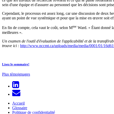
ce que les travaux de recherche révèlent et ce qui se passe réellement d
sein d'une équipe et d'assurer au personnel que les décisions sont pris
Cependant, le processus est assez long, car une discussion de deux heur
ayant un point de vue systémique et pour que la mise en œuvre soit effi
me
En fin de compte, cela vaut le coût, selon M
Ward. « Étant donné la 
meilleures ».
Un examen de l'outil
d'évaluation de l'applicabilité et de la transfé
trouve ici :
http://www.nccmt.ca/uploads/media/media/0001/01/16d
Lisez le sommaire!
Plus témoignages
Accueil
Glossaire
Politique de confidentialité