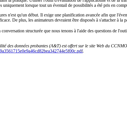
ans la pratique. Utiliser l'outil d'évaluation de l'applicabilité et de la
es uniquement lorsque tout un éventail de possibilités a été pris en comp
es n'est qu'un début. Il exige une planification avancée afin que l'évent
cace. De plus, les animateurs devraient être disposés à s'attacher à la p
conversation structurée que nous tenons à l'aide des questions de l'outil
rabilité des données probantes (A&T) est offert sur le site Web du CCNM
619a3561715e0e9a46cd82bea342744e5f00c.pdf
.