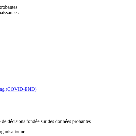
 probantes
naissances
king (COVID-END)
se de décisions fondée sur des données probantes
rganisationne