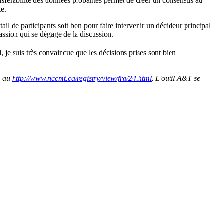
 transférabilité des données probantes permet de créer un consensus au
te.
ail de participants soit bon pour faire intervenir un décideur principal
assion qui se dégage de la discussion.
, je suis très convaincue que les décisions prises sont bien
O au
http://www.nccmt.ca/registry/view/fra/24.html
. L'outil A&T se