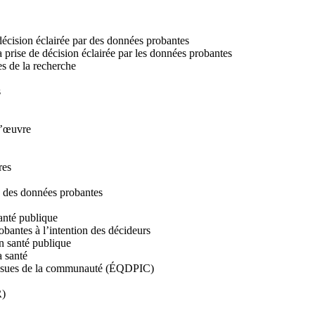
écision éclairée par des données probantes
 prise de décision éclairée par les données probantes
s de la recherche
s
d’œuvre
res
ité des données probantes
anté publique
obantes à l’intention des décideurs
n santé publique
a santé
s issues de la communauté (ÉQDPIC)
R)