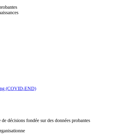
 probantes
naissances
king (COVID-END)
se de décisions fondée sur des données probantes
rganisationne