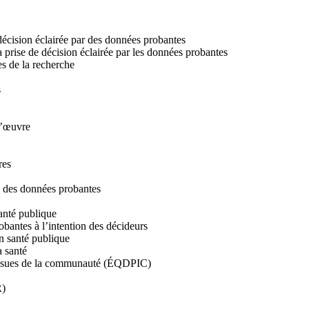
écision éclairée par des données probantes
 prise de décision éclairée par les données probantes
s de la recherche
s
d’œuvre
res
ité des données probantes
anté publique
obantes à l’intention des décideurs
n santé publique
a santé
s issues de la communauté (ÉQDPIC)
R)