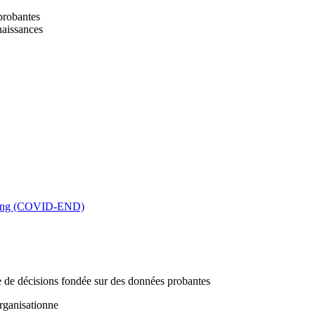
 probantes
naissances
king (COVID-END)
se de décisions fondée sur des données probantes
rganisationne